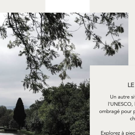
LE
Un autre s
l'UNESCO, le
ombragé pour p
ch
Explorez à pied