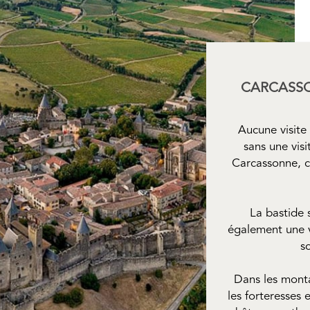
CARCASSO
Aucune visite
sans une visi
Carcassonne, c
La bastide s
également une v
s
Dans les mont
les forteresses