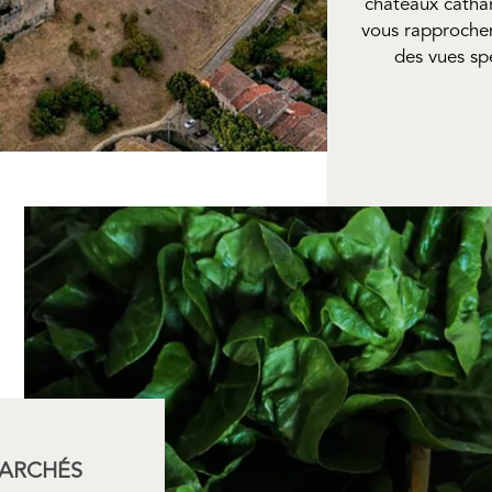
châteaux catha
vous rapprochen
des vues sp
ARCHÉS